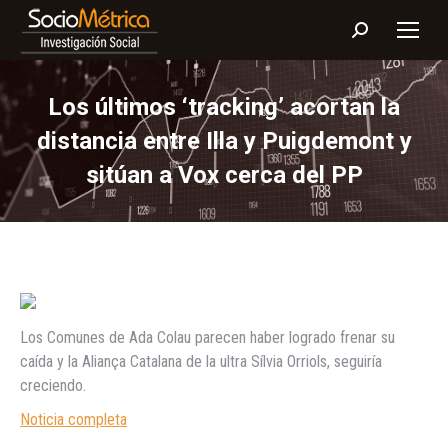
Buscar:
Los últimos ‘tracking’ acortan la
distancia entre Illa y Puigdemont y
sitúan a Vox cerca del PP
Los Comunes de Ada Colau parecen haber logrado frenar su
caída y la Aliança Catalana de la ultra Sílvia Orriols, seguiría
creciendo.
Noticia completa