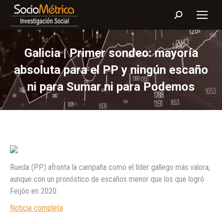
Buscar:
Galicia | Primer sondeo: mayoría
absoluta para el PP y ningún escaño
ni para Sumar ni para Podemos
Rueda (PP) afronta la campaña como el líder gallego más valora,
aunque con un pronóstico de escaños menor que los que logró
Feijóo en 2020.
Noticia completa