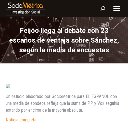
Buscar:
Feijóo llega al debate con 23
escaños de ventaja sobre Sánchez,
según la media de encuestas
Un estudio elaborado por SocioMétrica para EL ESPAÑOL con
una media de sondeos refleja que la suma de PP y Vox seguiría
estando por encima de la mayoría absoluta.
Noticia completa