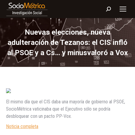
Buscar:
Nuevas elecciones, nueva
adulteración de Tezanos: el CIS infló
al PSOE y a Cs… y minusvaloró a Vox
El mismo día que el CIS daba una mayoría de gobierno al PSOE,
SocioMétrica vaticinaba que el Ejecutivo sólo se podría
desbloquear con un pacto PP-Vox.
Noticia completa