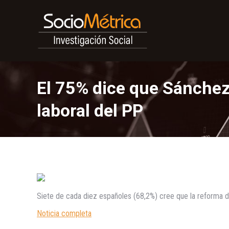
El 75% dice que Sánchez
laboral del PP
Siete de cada diez españoles (68,2%) cree que la reforma de
Noticia completa