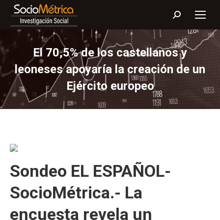
Buscar:
El 70,5% de los castellanos y
leoneses apoyaría la creación de un
Ejército europeo
Sondeo EL ESPAÑOL-
SocioMétrica.- La
encuesta revela un