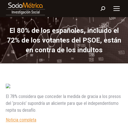
Buscar:
El 80% de los españoles, incluido el
72% de los votantes del PSOE, están
en contra de los indultos
El 78% considera que conceder la medida de gracia a los presos
del ‘procés’ supondría un aliciente para que el independentismo
repita su desafío.
Noticia completa