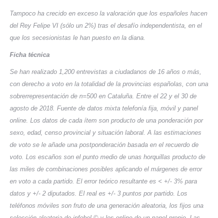
Tampoco ha crecido en exceso la valoración que los españoles hacen
del Rey Felipe VI (sólo un 2%) tras el desafío independentista, en el
que los secesionistas le han puesto en la diana.
Ficha técnica
Se han realizado 1,200 entrevistas a ciudadanos de 16 años o más,
con derecho a voto en la totalidad de la provincias españolas, con una
sobrerrepresentación de n=500 en Cataluña. Entre el 22 y el 30 de
agosto de 2018. Fuente de datos mixta telefonía fija, móvil y panel
online. Los datos de cada ítem son producto de una ponderación por
sexo, edad, censo provincial y situación laboral. A las estimaciones
de voto se le añade una postponderación basada en el recuerdo de
voto. Los escaños son el punto medio de unas horquillas producto de
las miles de combinaciones posibles aplicando el márgenes de error
en voto a cada partido. El error teórico resultante es < +/- 3% para
datos y +/- 2 diputados. El real es +/- 3 puntos por partido. Los
teléfonos móviles son fruto de una generación aleatoria, los fijos una
selección aleatoria de infobel © y los online de un panel propio. Las