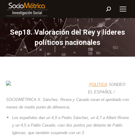
Buscar:
Sep18. Valoración del Rey y líderes
políticos nacionales
.
POLÍTICA
SONDEO
EL ESPAÑOL /
SOCIOMÉTRICA II.
Sánchez, Rivera y Casado rozan el aprobado con
menos de medio punto de diferencia.
Los españoles dan un 4,9 a Pedro Sánchez, un 4,7 a Albert Rivera
y un 4,5 a Pablo Casado, casi dos puntos por delante de Pablo
Iglesias, que también suspende con un 3.